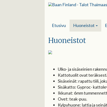
Etusivu
Huoneistot
E
Huoneistot
Ulko- ja sisäseinien rakennu
Kattotuolit ovat teräksestä
Sisäseinät: rapattu tiili, jo
Sisäkatto: Gyproc- kattolev
Ikkunat: 6mm tummennettu
Ovet: teak-puu.
Kylpyhuone: lattia ja seinä