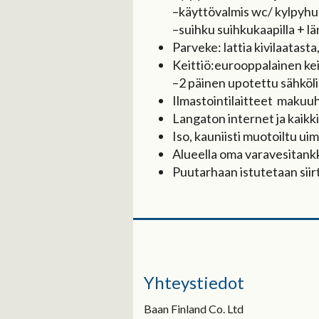
–käyttövalmis wc/ kylpyhuo
–suihku suihkukaapilla + l
Parveke: lattia kivilaatasta
Keittiö:eurooppalainen keitt
–2 päinen upotettu sähkölie
Ilmastointilaitteet makuu
Langaton internet ja kaikk
Iso, kauniisti muotoiltu uim
Alueella oma varavesitank
Puutarhaan istutetaan siirto
Yhteystiedot
Baan Finland Co. Ltd