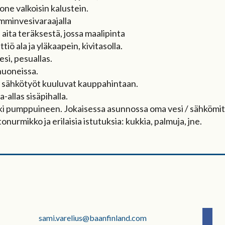
ne valkoisin kalustein.
ämminvesivaraajalla
, aita teräksestä, jossa maalipinta
iö ala ja yläkaapein, kivitasolla.
si, pesuallas.
huoneissa.
i sähkötyöt kuuluvat kauppahintaan.
a-allas sisäpihalla.
ki pumppuineen. Jokaisessa asunnossa oma vesi / sähkömitt
nurmikko ja erilaisia istutuksia: kukkia, palmuja, jne.
sami.varelius@baanfinland.com