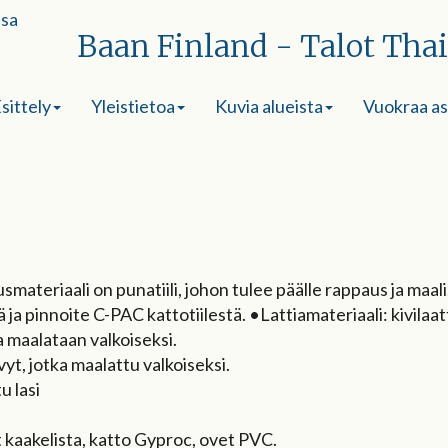
Baan Finland - Talot Tha
sittely
Yleistietoa
Kuvia alueista
Vuokraa a
smateriaali on punatiili, johon tulee päälle rappaus ja maali
 ja pinnoite C-PAC kattotiilestä. •Lattiamateriaali: kivil
ka maalataan valkoiseksi.
yt, jotka maalattu valkoiseksi.
 lasi
t kaakelista, katto Gyproc, ovet PVC.